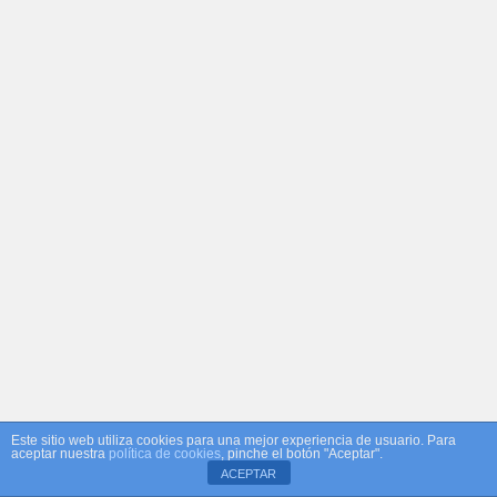
Este sitio web utiliza cookies para una mejor experiencia de usuario. Para
aceptar nuestra
política de cookies
, pinche el botón "Aceptar".
ACEPTAR