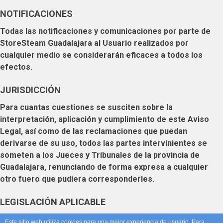
NOTIFICACIONES
Todas las notificaciones y comunicaciones por parte de
StoreSteam Guadalajara
al
Usuario
realizados por
cualquier medio se considerarán eficaces a todos los
efectos.
JURISDICCIÓN
Para cuantas cuestiones se susciten sobre la
interpretación, aplicación y cumplimiento de este Aviso
Legal, así como de las reclamaciones que puedan
derivarse de su uso, todos las partes intervinientes se
someten a los Jueces y Tribunales de la provincia de
Guadalajara, renunciando de forma expresa a cualquier
otro fuero que pudiera corresponderles.
LEGISLACIÓN APLICABLE
El presente Aviso Legal se rige por la normativa española
Este sitio web utiliza cookies para una mejor experiencia de usuario. Para