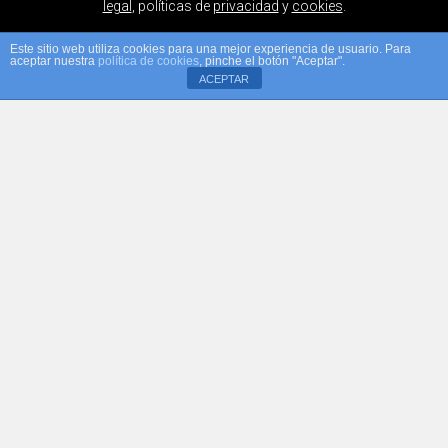
legal
, políticas de
privacidad
y
cookies
.
Este sitio web utiliza cookies para una mejor experiencia de usuario. Para
aceptar nuestra
política de cookies
, pinche el botón "Aceptar".
ACEPTAR